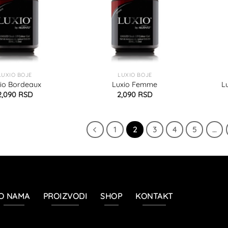
LUXIO BOJE
LUXIO BOJE
io Bordeaux
Luxio Femme
L
2,090
RSD
2,090
RSD
1
2
3
4
5
…
O NAMA
PROIZVODI
SHOP
KONTAKT