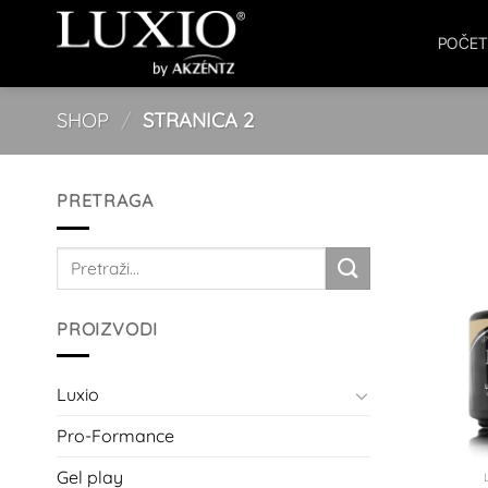
Skip
to
POČE
content
SHOP
/
STRANICA 2
PRETRAGA
Pretraži:
PROIZVODI
Luxio
Pro-Formance
Gel play