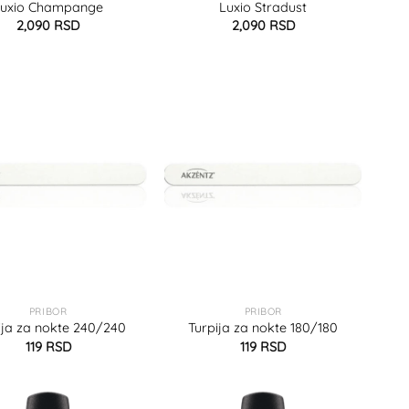
Luxio Champange
Luxio Stradust
2,090
RSD
2,090
RSD
PRIBOR
PRIBOR
ija za nokte 240/240
Turpija za nokte 180/180
119
RSD
119
RSD