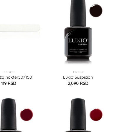
PRIBOR
LUXIO
 za nokte150/150
Luxio Suspicion
119
RSD
2,090
RSD