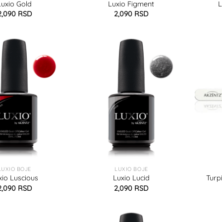
Luxio Gold
Luxio Figment
2,090
RSD
2,090
RSD
LUXIO BOJE
LUXIO BOJE
xio Luscious
Luxio Lucid
Turp
2,090
RSD
2,090
RSD