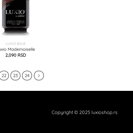
LUXIO BOJE
uxio Mademoiselle
2,090
RSD
22
23
24
Copyright © 2025 luxioshop.rs