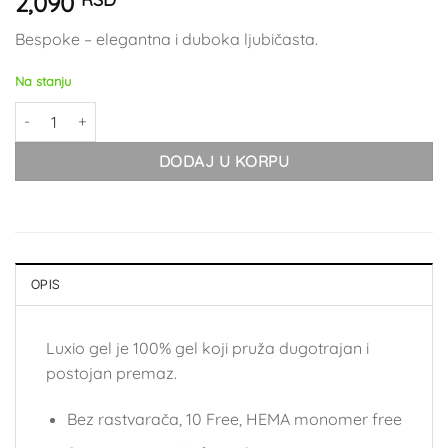
2,090
Bespoke – elegantna i duboka ljubičasta.
Na stanju
Luxio Bespoke količina
DODAJ U KORPU
OPIS
Luxio gel je 100% gel koji pruža dugotrajan i
postojan premaz.
Bez rastvarača, 10 Free, HEMA monomer free