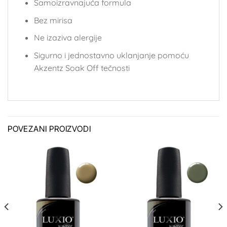
Samoizravnajuća formula
Bez mirisa
Ne izaziva alergije
Sigurno i jednostavno uklanjanje pomoću
Akzentz Soak Off tečnosti
POVEZANI PROIZVODI